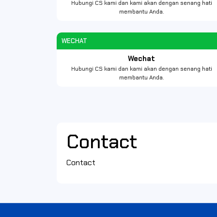
Hubungi CS kami dan kami akan dengan senang hati
membantu Anda.
WECHAT
Wechat
Hubungi CS kami dan kami akan dengan senang hati
membantu Anda.
Contact
Contact