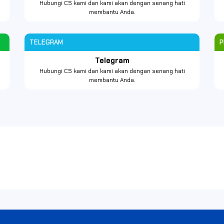
Hubungi CS kami dan kami akan dengan senang hati
membantu Anda.
TELEGRAM
P
Telegram
Hubungi CS kami dan kami akan dengan senang hati
membantu Anda.