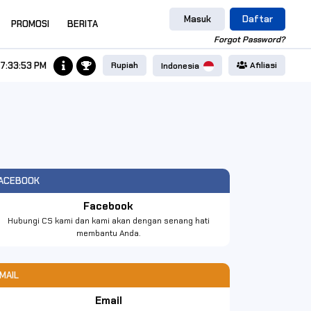
Masuk
Daftar
PROMOSI
BERITA
Forgot Password?
ia, Layanan LiveChat Buka 24jam.
, 7:33:54 PM
Rupiah
Afiliasi
Indonesia
ACEBOOK
Facebook
Hubungi CS kami dan kami akan dengan senang hati
membantu Anda.
MAIL
Email