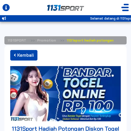
Selamat datang di 1131sp
1131SPORT
Promotion
1131sport hadiah potongan diskon to
Kembali
1131Sport Hadiah Potongan Diskon Togel