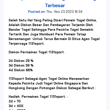
Terbesar
Posted on:
Thu , Nov 23 2023 16:34
Salah Satu Hal Yang Paling Dicari Pemain Togel Online,
Adalah Diskon Besar Dan Pembayaran Terjamin Oleh
Bandar Togel Sehingga Para Pecinta Togel Semakin
Tertarik Dan Juga Membuat Para Pemain Tetap
Bersemangat Untuk Terus Bermain Di Situs Agen Togel
Terpercaya 1131sport.
Diskon Permainan Togel 1131sport.
2d Diskon 29 %
3d Diskon 59 %
4d Diskon 66%
1131sport Sebagai Agen Togel Online Menawarkan
Kepada Pecinta Judi Togel Online Singapura Dan
Hongkong Dengan Potongan Diskon Sebagai Berikut :
Hadiah Permainan Togel 1131sport. :
2d = 70
3d = 400